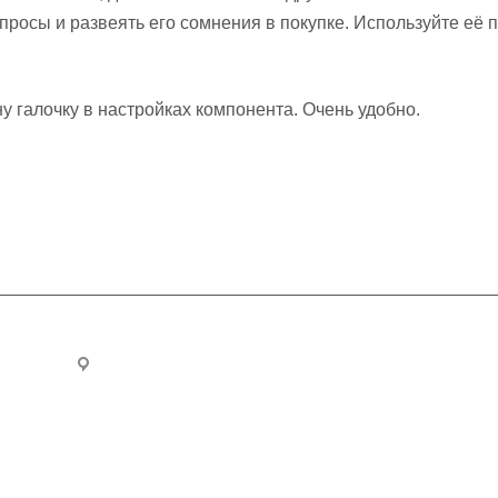
росы и развеять его сомнения в покупке. Используйте её 
у галочку в настройках компонента. Очень удобно.
.ru
Новоивановское, ул. Агрохимиков, стр.1, ТВК
Мытищи, Олимпийский пр., 29, стр. 1, ТЦ Форм