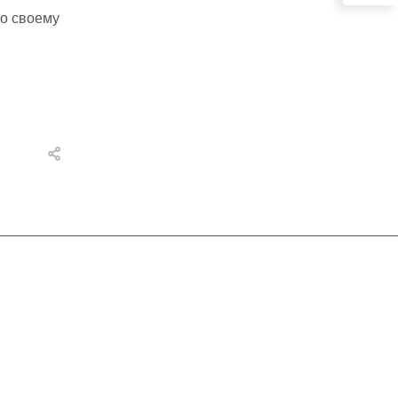
по своему
 Мебель России
ат