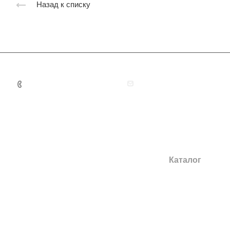
Назад к списку
+7 495 131 06 32
guardianmoscow@yandex
Каталог
Двери в квартиру
Двери в дом
Повышенной тепл
звукоизоляции