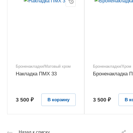
Броненакладки/Матовый хром
Броненакладки/Хром
Накладка ПМХ 33
Броненакладка П
3 500 ₽
3 500 ₽
В корзину
В к
Назад к списку