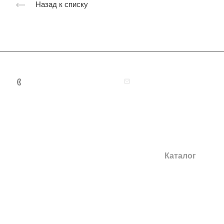
Назад к списку
+7 495 131 06 32
guardianmoscow@yandex
Каталог
Двери в квартиру
Двери в дом
Повышенной тепл
звукоизоляции