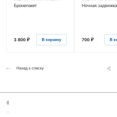
Бронепакет
Ночная задвижка
3 800 ₽
700 ₽
В корзину
В к
Назад к списку
+7 495 131 06 32
guardianmoscow@yandex.ru