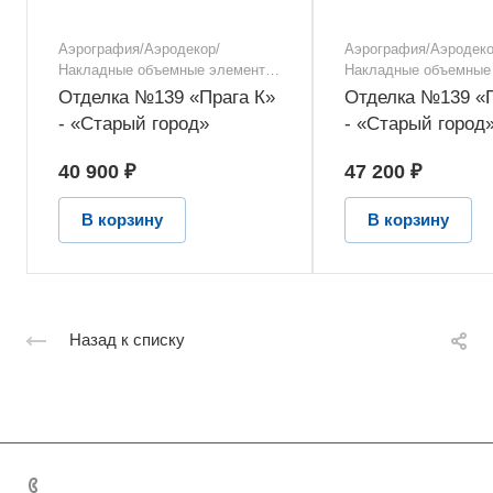
Аэрография/Аэродекор/
Аэрография/Аэродеко
Накладные объемные элементы/
Накладные объемные
Фотопечать
Фотопечать
Отделка №139 «Прага К»
Отделка №139 «
- «Старый город»
- «Старый город
40 900 ₽
47 200 ₽
В корзину
В корзину
Назад к списку
+7 495 131 06 32