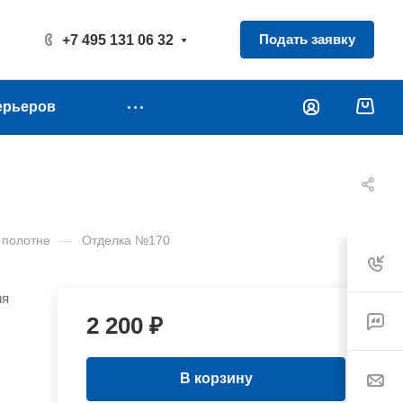
Подать заявку
+7 495 131 06 32
ерьеров
 полотне
—
Отделка №170
ия
2 200 ₽
В корзину