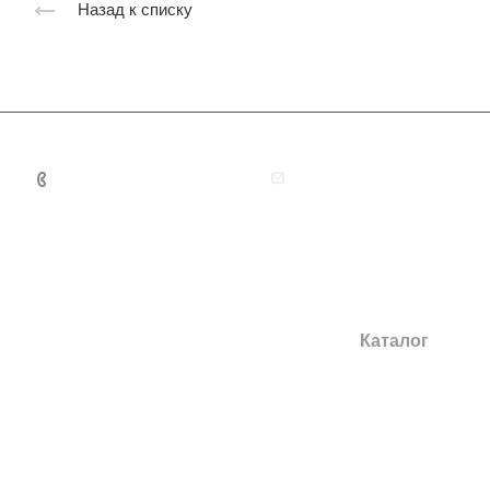
Назад к списку
+7 495 131 06 32
guardianmoscow@yandex
Каталог
Двери в квартиру
Двери в дом
Повышенной тепл
звукоизоляции