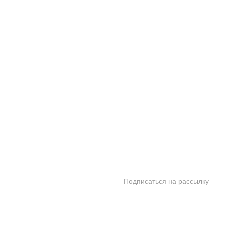
 Мебель России
ат
т
Подписаться на рассылку
патенты