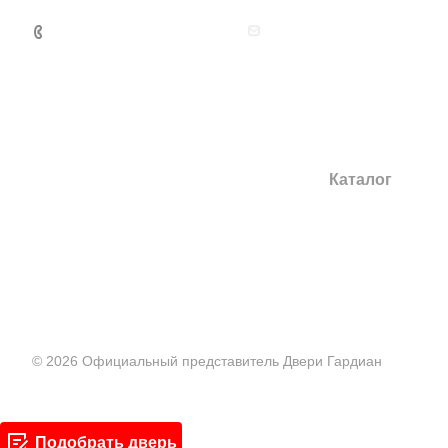
+7 495 131 06 32
guardianmoscow@yandex
Каталог
Двери в квартиру
Двери в дом
Повышенной тепл
звукоизоляции
Повышенной взло
© 2026 Официальный представитель Двери Гардиан
Входные стальны
повышенной герм
Входные стальны
повышенной тепл
Подобрать дверь